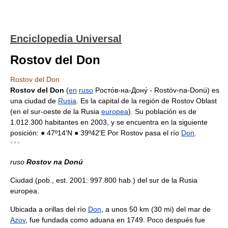
Enciclopedia Universal
Rostov del Don
Rostov del Don
Rostov del Don
(
en
ruso
Pосто́в-на-Дону́ - Rostóv-na-Donú) es
una ciudad de
Rusia
. Es la capital de la región de Rostov Oblast
(en el sur-oeste de la Rusia
europea
). Su población es de
1.012.300 habitantes en 2003, y se encuentra en la siguiente
posición: ● 47º14'N ● 39º42'E Por Rostov pasa el río
Don
.
* * *
ruso
Rostov na Donú
Ciudad (pob., est. 2001: 997.800 hab.) del sur de la Rusia
europea.
Ubicada a orillas del río
Don
, a unos 50 km (30 mi) del mar de
Azov
, fue fundada como aduana en 1749. Poco después fue