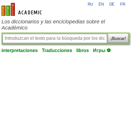
RU
EN
DE
FR
es-academic.com
Los diccionarios y las enciclopedias sobre el
Académico
¡Buscar!
interpretaciones
Traducciones
libros
Игры ⚽