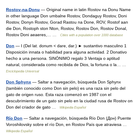
Rostov-na-Donu
— Original name in latin Rostov na Donu Name
in other language Don umbalne Rostov, Dondaguy Rostov, Doni
Rostov, Donyn Rostov, Gorad Rastou na Done, ROV, Rostof aan
die Don, Rostoph ston Nton, Rostov, Rostov Don, Rostov Donal,
Rostov Doni aeaeres,… …
Cities with a population over 1000 database
Don
— I (Del lat. donum < dare, dar.) ► sustantivo masculino 1
Disposición innata o habilidad para alguna actividad. 2 Donativo
hecho a una persona. SINÓNIMO regalo 3 Ventaja o aptitud
natural, considerada como recibida de Dios, la fortuna o la… …
Enciclopedia Universal
Don Sphynx
— Saltar a navegación, búsqueda Don Sphynx
(también conocido como Don sin pelo) es una raza sin pelo del
gato de origen ruso. Esta raza comenzó en 1987 con el
descubrimiento de un gato sin pelo en la ciudad rusa de Rostov on
Don del criador de gato …
Wikipedia Español
Río Don
— Saltar a navegación, búsqueda Río Don (Дон) Puente
Voroshilovsky sobre el río Don, en Rostov País que atraviesa …
Wikipedia Español