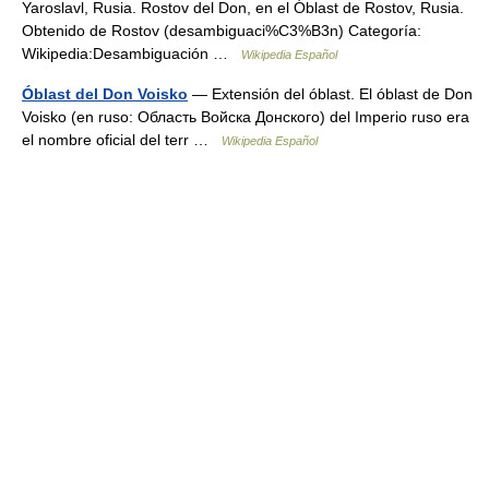
Yaroslavl, Rusia. Rostov del Don, en el Óblast de Rostov, Rusia.
Obtenido de Rostov (desambiguaci%C3%B3n) Categoría:
Wikipedia:Desambiguación …
Wikipedia Español
Óblast del Don Voisko
— Extensión del óblast. El óblast de Don
Voisko (en ruso: Область Войска Донского) del Imperio ruso era
el nombre oficial del terr …
Wikipedia Español